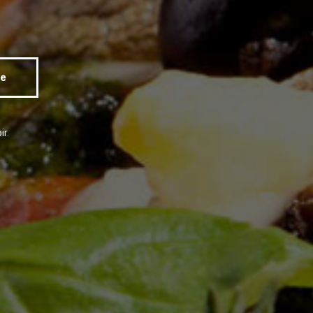
e
ir.